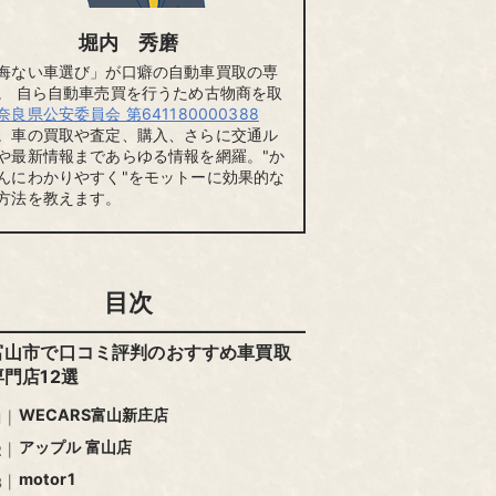
堀内 秀磨
悔ない車選び」が口癖の自動車買取の専
。 自ら自動車売買を行うため古物商を取
奈良県公安委員会 第641180000388
。車の買取や査定、購入、さらに交通ル
や最新情報まであらゆる情報を網羅。"か
んにわかりやすく"をモットーに効果的な
方法を教えます。
目次
富山市で口コミ評判のおすすめ車買取
専門店12選
WECARS富山新庄店
アップル 富山店
motor1