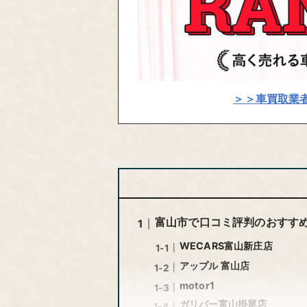
＞＞車買取業
富山市で口コミ評判のおすすめ
WECARS富山新庄店
アップル 富山店
motor1
ガリバー富山掛尾店