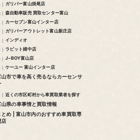
ガリバー富山掛尾店
森自動車販売 買取センター富山
カーセブン富山インター店
ガリバーアウトレット富山新庄店
インディオ
ラビット婦中店
J−BOY富山店
ケーユー 富山インター店
富山市で車を高く売るならカーセンサ
ー
近くの市区町村から車買取業者を探す
富山県の車事情と買取情報
まとめ | 富山市内のおすすめ車買取専
門店