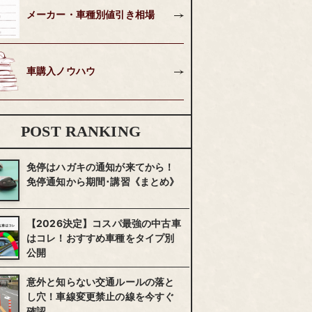
メーカー・車種別値引き相場
車購入ノウハウ
POST RANKING
免停はハガキの通知が来てから！
免停通知から期間･講習《まとめ》
【2026決定】コスパ最強の中古車
はコレ！おすすめ車種をタイプ別
公開
意外と知らない交通ルールの落と
し穴！車線変更禁止の線を今すぐ
確認