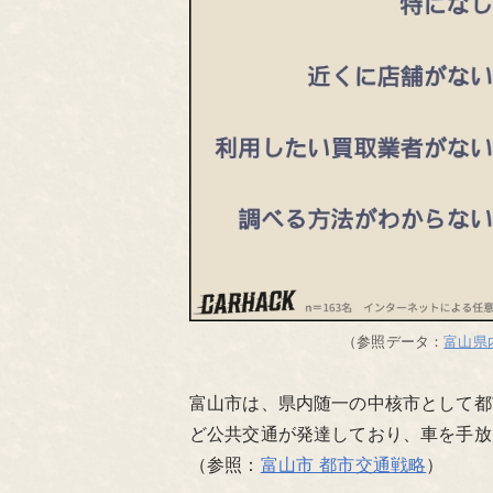
（参照データ：
富山県
富山市は、県内随一の中核市として都
ど公共交通が発達しており、車を手放
（参照：
富山市 都市交通戦略
）