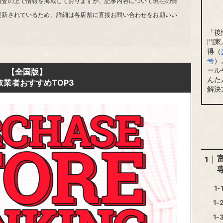
調査の上で情報を掲載しておりますが、記事内容について現在の情
更新されているため、詳細は各店舗に直接お問い合わせをお願いい
「後
門家
得（
号
）
ール
【全国版】
んた
取業者おすすめTOP3
解決