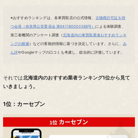
※おすすめランキングは、各車買取店の公式情報、
古物商許可証を持
つ会員（奈良県公安委員会 第641180000388号）
による体験調査、
第三者機関のアンケート調査（
北海道内の車買取業者おすすめランキ
ングの根拠
）などの客観的情報に基づき決定しています。さらに、
み
ん評
やGoogleマップの口コミも考慮し、総合的に評価しています。
それでは
北海道内のおすすめ業者ランキング1位から見て
いきましょう。
1位：カーセブン