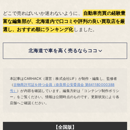
どこで売ればいいか迷わないように、
自動車売買の経験豊
富な編集部が、北海道内で口コミや評判の良い買取店を厳
選し、おすすめ順にランキング化
しました。
北海道で車を高く売るならココ
本記事はCARHACK（運営：株式会社LIF）が制作・編集し、監修者
（
古物商許可証を持つ会員（奈良県公安委員会 第641180000388
号）
）が内容を確認しています。編集方針は「コンテンツ制作ポリシ
ー」をご覧ください。情報は公開時点のものです。更新状況により各
店舗へご確認ください。
【全国版】