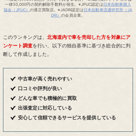
一律30,000円の契約解除手数料が発生。※JPUC認定は
日本自動車購入
協会（JPUC）
の適正買取店。※JADRI認定は
日本自動車流通研究所（JA
DRI）
の会員企業。
このランキングは、
北海道内で車を売却した方を対象にア
ンケート調査
を行い、以下の独自基準に基づき総合的に判
断して作成しました。
中古車が高く売れやすい
口コミや評判が良い
どんな車でも積極的に買取
出張査定に対応している
安心して信頼できるサービスを提供している