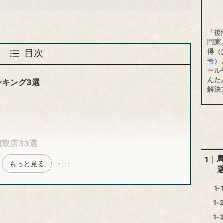
「後
門家
得（
目次
号
）
ール
んた
ンキング3選
解決
取店33選
もっと見る