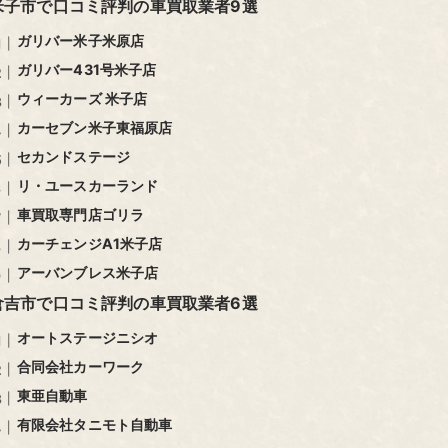
米子市で口コミ評判の車買取業者9選
電話
なし
可能
0円
※1
※2
ガリバー米子米原店
廃車
ガリバー431号米子店
ウィーカーズ 米子店
カーセブン米子東福原店
セカンドステージ
リ・ユースカーランド
車買取専門店ゴリラ
カーチェンジA1米子店
アーバンブレス米子店
倉吉市で口コミ評判の車買取業者6選
オートステージニシオ
合同会社カーワーク
東亜自動車
有限会社タニモト自動車