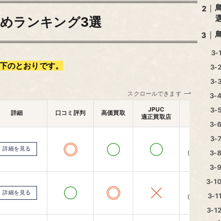
めランキング3選
下のとおりです。
スクロールできます
出張査定
JPUC
詳細
口コミ評判
高価買取
適正買取店
エリア
全国対応
詳細を見る
(一部除く)
全国対応
詳細を見る
(一部除く)