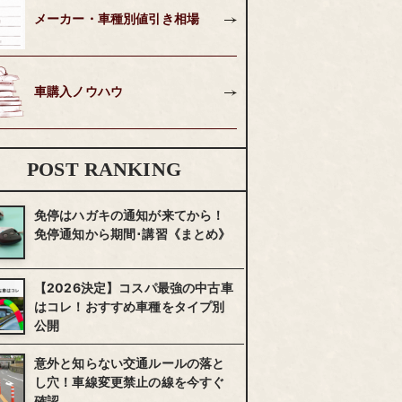
メーカー・車種別値引き相場
車購入ノウハウ
POST RANKING
免停はハガキの通知が来てから！
免停通知から期間･講習《まとめ》
【2026決定】コスパ最強の中古車
はコレ！おすすめ車種をタイプ別
公開
意外と知らない交通ルールの落と
し穴！車線変更禁止の線を今すぐ
確認