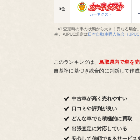
3位
カーネクスト
※1.査定時の車の状態から大きく異なる場合。
生。※JPUC認定は
日本自動車購入協会（JPUC
このランキングは、
鳥取県内で車を売
自基準に基づき総合的に判断して作成
中古車が高く売れやすい
口コミや評判が良い
どんな車でも積極的に買取
出張査定に対応している
安心して信頼できるサービス