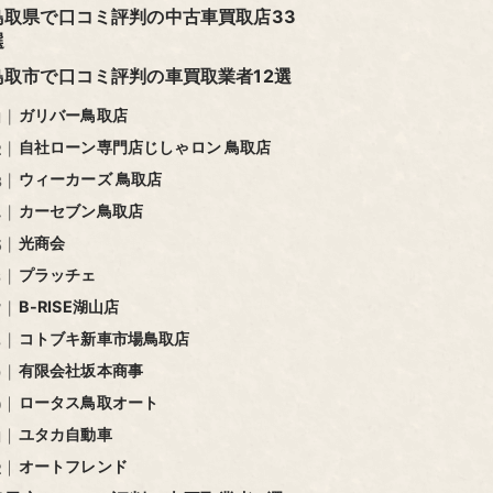
鳥取県で口コミ評判の中古車買取店33
選
鳥取市で口コミ評判の車買取業者12選
ガリバー鳥取店
自社ローン専門店じしゃロン 鳥取店
ウィーカーズ 鳥取店
カーセブン鳥取店
光商会
JPUC・JADRI
売却後の
契約後
会員
減額
キャンセル
プラッチェ
B-RISE湖山店
契約金の
可能
なし
契約
コトブキ新車市場鳥取店
（7日間）
契約後7日間以内
有限会社坂本商事
ロータス鳥取オート
高価買
なし
可能
業界最大
ユタカ自動車
どんな
オートフレンド