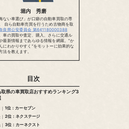
堀内 秀磨
悔ない車選び」が口癖の自動車買取の専
。 自ら自動車売買を行うため古物商を取
奈良県公安委員会 第641180000388
。車の買取や査定、購入、さらに交通ル
や最新情報まであらゆる情報を網羅。"か
んにわかりやすく"をモットーに効果的な
方法を教えます。
目次
鳥取県の車買取店おすすめランキング3
選
1位：カーセブン
2位：ネクステージ
3位：カーネクスト