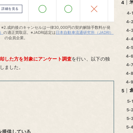
電話査定
詳細を見る
※2.成約後のキャンセルは一律30,000円の契約解除手数料が発
）
の適正買取店。※JADRI認定は
日本自動車流通研究所（JADRI）
の会員企業。
却した方を対象にアンケート調査
を行い、以下の独
しました。
を提供している