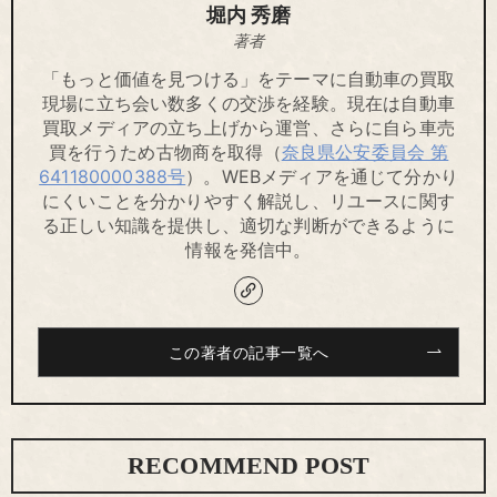
堀内 秀磨
著者
「もっと価値を見つける」をテーマに自動車の買取
現場に立ち会い数多くの交渉を経験。現在は自動車
買取メディアの立ち上げから運営、さらに自ら車売
買を行うため古物商を取得（
奈良県公安委員会 第
641180000388号
）。WEBメディアを通じて分かり
にくいことを分かりやすく解説し、リユースに関す
る正しい知識を提供し、適切な判断ができるように
情報を発信中。
この著者の記事一覧へ
RECOMMEND POST