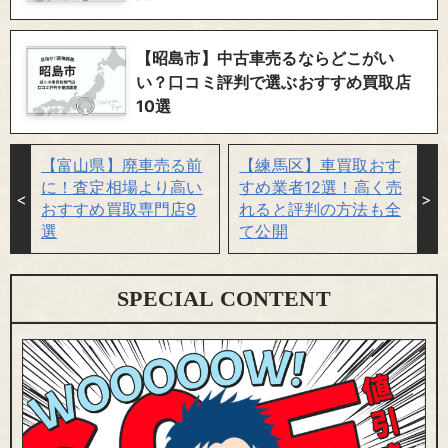
【昭島市】中古車売るならどこがい
い？口コミ評判で選ぶおすすめ買取店
10選
【富山県】廃車売る前
【練馬区】車買取おす
に！査定相場より高い
すめ業者12選！高く売
おすすめ買取専門店9
れると評判の方法も全
選
て公開
SPECIAL CONTENT