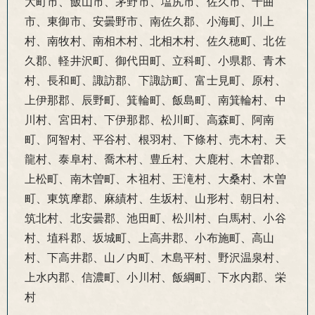
大町市、飯山市、茅野市、塩尻市、佐久市、千曲
市、東御市、安曇野市、南佐久郡、小海町、川上
村、南牧村、南相木村、北相木村、佐久穂町、北佐
久郡、軽井沢町、御代田町、立科町、小県郡、青木
村、長和町、諏訪郡、下諏訪町、富士見町、原村、
上伊那郡、辰野町、箕輪町、飯島町、南箕輪村、中
川村、宮田村、下伊那郡、松川町、高森町、阿南
町、阿智村、平谷村、根羽村、下條村、売木村、天
龍村、泰阜村、喬木村、豊丘村、大鹿村、木曽郡、
上松町、南木曽町、木祖村、王滝村、大桑村、木曽
町、東筑摩郡、麻績村、生坂村、山形村、朝日村、
筑北村、北安曇郡、池田町、松川村、白馬村、小谷
村、埴科郡、坂城町、上高井郡、小布施町、高山
村、下高井郡、山ノ内町、木島平村、野沢温泉村、
上水内郡、信濃町、小川村、飯綱町、下水内郡、栄
村