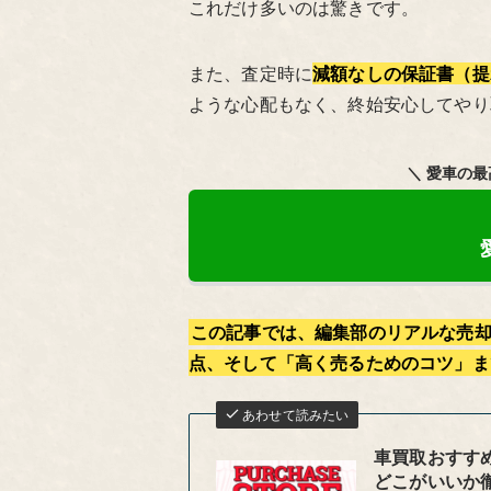
これだけ多いのは驚きです。
また、査定時に
減額なしの保証書（提
ような心配もなく、終始安心してやり
＼ 愛車の
この記事では、編集部のリアルな売
点、そして「高く売るためのコツ」ま
あわせて読みたい
車買取おすすめ
どこがいいか