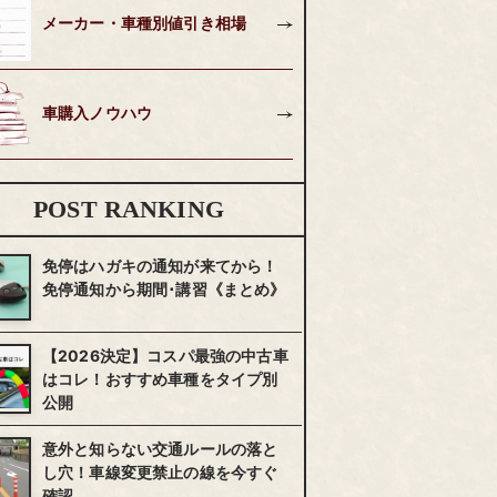
メーカー・車種別値引き相場
車購入ノウハウ
POST RANKING
免停はハガキの通知が来てから！
免停通知から期間･講習《まとめ》
【2026決定】コスパ最強の中古車
はコレ！おすすめ車種をタイプ別
公開
意外と知らない交通ルールの落と
し穴！車線変更禁止の線を今すぐ
確認