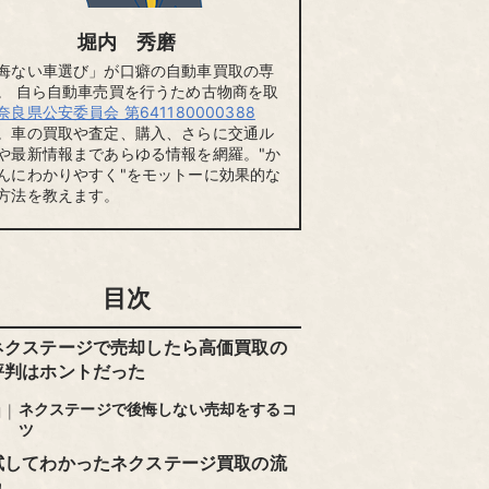
堀内 秀磨
悔ない車選び」が口癖の自動車買取の専
。 自ら自動車売買を行うため古物商を取
奈良県公安委員会 第641180000388
。車の買取や査定、購入、さらに交通ル
や最新情報まであらゆる情報を網羅。"か
んにわかりやすく"をモットーに効果的な
方法を教えます。
目次
ネクステージで売却したら高価買取の
評判はホントだった
ネクステージで後悔しない売却をするコ
ツ
試してわかったネクステージ買取の流
れ