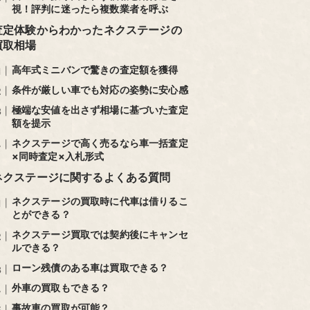
視！評判に迷ったら複数業者を呼ぶ
査定体験からわかったネクステージの
買取相場
高年式ミニバンで驚きの査定額を獲得
条件が厳しい車でも対応の姿勢に安心感
極端な安値を出さず相場に基づいた査定
額を提示
ネクステージで高く売るなら車一括査定
×同時査定×入札形式
ネクステージに関するよくある質問
ネクステージの買取時に代車は借りるこ
とができる？
ネクステージ買取では契約後にキャンセ
ルできる？
ローン残債のある車は買取できる？
外車の買取もできる？
事故車の買取が可能？