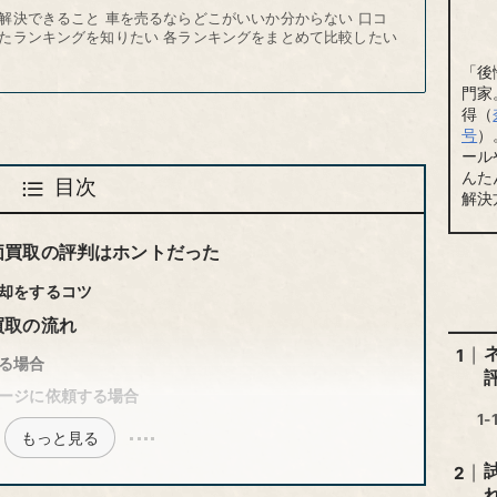
解決できること 車を売るならどこがいいか分からない 口コ
たランキングを知りたい 各ランキングをまとめて比較したい
「後
門家
得（
号
）
ール
んた
目次
解決
価買取の評判はホントだった
却をするコツ
買取の流れ
る場合
ージに依頼する場合
もっと見る