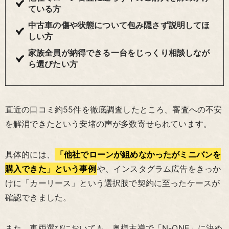
ている方
中古車の傷や状態について包み隠さず説明してほ
しい方
家族全員が納得できる一台をじっくり相談しなが
ら選びたい方
直近の口コミ約55件を徹底調査したところ、審査への不安
を解消できたという安堵の声が多数寄せられています。
具体的には、
「他社でローンが組めなかったがミニバンを
購入できた」という事例
や、インスタグラム広告をきっか
けに「カーリース」という選択肢で契約に至ったケースが
確認できました。
また、車両選びにおいても、奥様主導で「N-ONE」に決め