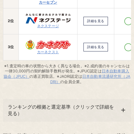
カーセブン
2位
詳細を見る
ネクステージ
3位
詳細を見る
カーネクスト
※1.査定時の車の状態から大きく異なる場合。※2.成約後のキャンセルは
一律30,000円の契約解除手数料が発生。※JPUC認定は
日本自動車購入
協会（JPUC）
の適正買取店。※JADRI認定は
日本自動車流通研究所（JA
DRI）
の会員企業。
ランキングの根拠と選定基準（クリックで詳細を
見る）