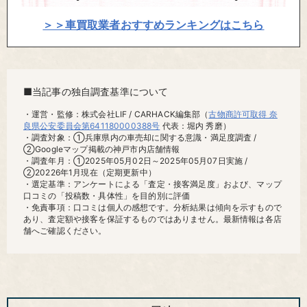
＞＞車買取業者おすすめランキングはこちら
■当記事の独自調査基準について
・運営・監修：株式会社LIF / CARHACK編集部（
古物商許可取得 奈
良県公安委員会第641180000388号
代表：堀内 秀磨）
・調査対象：①兵庫県内の車売却に関する意識・満足度調査 /
②Googleマップ掲載の神戸市内店舗情報
・調査年月：①2025年05月02日～2025年05月07日実施 /
②20226年1月現在（定期更新中）
・選定基準：アンケートによる「査定・接客満足度」および、マップ
口コミの「投稿数・具体性」を目的別に評価
・免責事項：口コミは個人の感想です。分析結果は傾向を示すもので
あり、査定額や接客を保証するものではありません。最新情報は各店
舗へご確認ください。