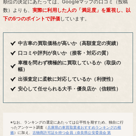
順位の決定にあたっては、Googleマップの口コミ（投稿
数）よりも、
実際に利用した人の「満足度」を重視し、以
下の5つのポイントで評価
しています。
中古車の買取価格が高いか（高額査定の実績）
口コミや評判が良いか（接客・対応の質）
車種を問わず積極的に買取しているか（取扱の
幅）
出張査定に柔軟に対応しているか（利便性）
安心して任せられる大手・優良店か（信頼性）
※なお、ランキングの選定にあたっては公平性を期すため、独自に行
ったアンケート調査（
兵庫県の車買取業者おすすめランキングの根
拠
）に加え、
古物商許可証を持つ会員（奈良県公安委員会 第