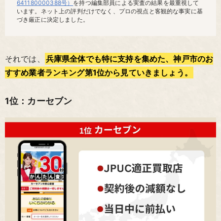
641180000388号）
を持つ編集部員による実査の結果を最重視して
います。ネット上の評判だけでなく、プロの視点と客観的な事実に基
づき厳正に決定しました。
それでは、
兵庫県全体でも特に支持を集めた、神戸市のお
すすめ業者ランキング第1位から見ていきましょう。
1位：カーセブン