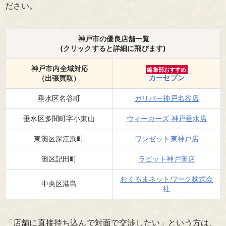
ださい。
神戸市の優良店舗一覧
(クリックすると詳細に飛びます)
神戸市内全域対応
編集部おすすめ
カーセブン
（出張買取）
垂水区名谷町
ガリバー神戸名谷店
垂水区多聞町字小束山
ウィーカーズ 神戸垂水店
東灘区深江浜町
ワンゼット東神戸店
灘区記田町
ラビット神戸灘店
おくるまネットワーク株式会
中央区港島
社
「店舗に直接持ち込んで対面で交渉したい」という方は、