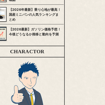
【2026年最新】乗り心地が最高！
国産ミニバンの人気ランキングま
とめ
【2026最新】ガソリン価格予想！
今後どうなるか推移と動向を予測
CHARACTOR
JPUC・JADRI
売却後の
契約後
会員
減額
キャンセル
契約金の
可能
なし
契約
（7日間）
契約後7日間以内