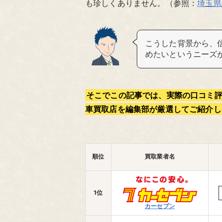
も珍しくありません。（参照：
埼玉県
こうした背景から、
めたいというニーズ
そこでこの記事では、実際の口コミ
車買取店を編集部が厳選してご紹介し
順位
買取業者名
1位
カーセブン