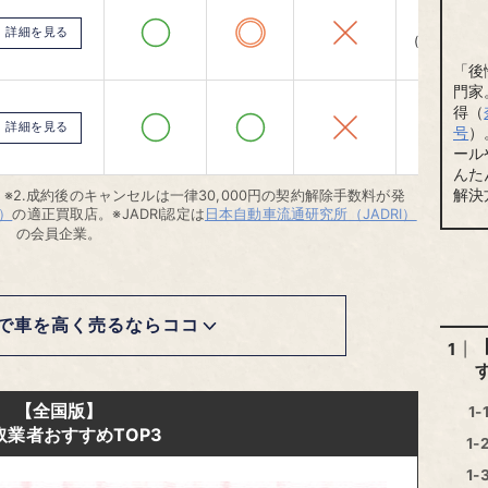
全国対応
詳細を見る
(一部除く)
「後
門家
得（
電話査定
詳細を見る
号
）
ール
んた
解決
※2.成約後のキャンセルは一律30,000円の契約解除手数料が発
）
の適正買取店。※JADRI認定は
日本自動車流通研究所（JADRI）
の会員企業。
で車を高く売るならココ
【全国版】
取業者おすすめTOP3