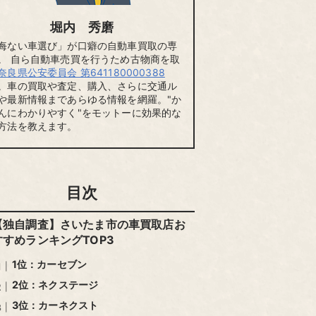
高価買
なし
可能
業界最大
堀内 秀磨
どんな
悔ない車選び」が口癖の自動車買取の専
。 自ら自動車売買を行うため古物商を取
電話
奈良県公安委員会 第641180000388
なし
可能
0円
※1
※2
。車の買取や査定、購入、さらに交通ル
廃車
や最新情報まであらゆる情報を網羅。"か
んにわかりやすく"をモットーに効果的な
方法を教えます。
目次
【独自調査】さいたま市の車買取店お
すすめランキングTOP3
1位：カーセブン
2位：ネクステージ
3位：カーネクスト