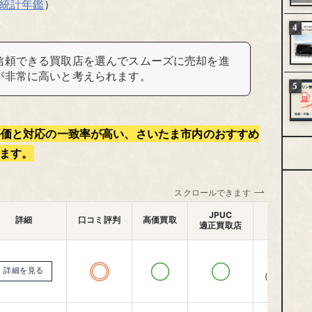
統計年鑑
）
信頼できる買取店を選んでスムーズに売却を進
が非常に高いと考えられます。
評価と対応の一致率が高い、さいたま市内のおすすめ
ます。
スクロールできます
出張査定
JPUC
詳細
口コミ評判
高価買取
適正買取店
エリア
全国対応
詳細を見る
(一部除く)