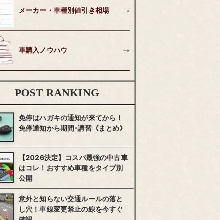
メーカー・車種別値引き相場
車購入ノウハウ
POST RANKING
免停はハガキの通知が来てから！
免停通知から期間･講習《まとめ》
【2026決定】コスパ最強の中古車
はコレ！おすすめ車種をタイプ別
公開
意外と知らない交通ルールの落と
し穴！車線変更禁止の線を今すぐ
確認