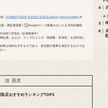
集部（
古物商許可取得 奈良県公安委員会第641180000388号
代
・満足度調査 / ②Googleマップ掲載のさいたま市内店舗情
②2026年1月現在（定期更新中）
満足度」および、マップ口コミの「投稿数・具体性」を目的別に
結果は傾向を示すものであり、査定額や接客を保証するものでは
さい。
目次
取店おすすめランキングTOP3