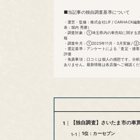
■当記事の独自調査基準について
・運営・監修：株式会社LIF / CARHACK編
表：堀内 秀磨）
・調査対象：①埼玉県内の車売却に関する意識
報
・調査年月：①2025年11月・3月実施 / 
・選定基準：アンケートによる「査定・接客
評価
・免責事項：口コミは個人の感想です。分析
ありません。最新情報は各店舗へご確認くだ
【独自調査】さいたま市の車買
1位：カーセブン