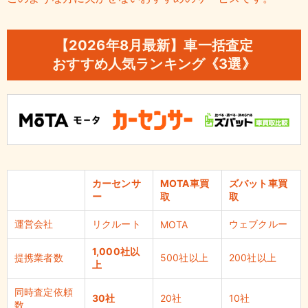
【2026年
8
月最新】車一括査定
おすすめ人気ランキング《3選》
カーセンサ
MOTA車買
ズバット車買
ー
取
取
運営会社
リクルート
ウェブクルー
MOTA
1,000社以
提携業者数
500社以上
200社以上
上
同時査定依頼
30社
20社
10社
数