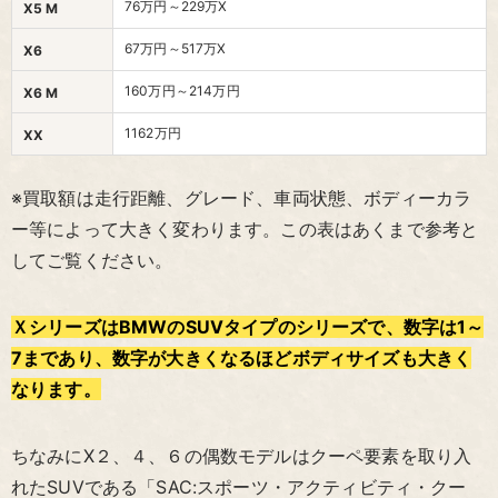
76万円～229万X
X5 M
67万円～517万X
X6
160万円～214万円
X6 M
1162万円
XX
※買取額は走行距離、グレード、車両状態、ボディーカラ
ー等によって大きく変わります。この表はあくまで参考と
してご覧ください。
ＸシリーズはBMWのSUVタイプのシリーズで、数字は1～
7まであり、数字が大きくなるほどボディサイズも大きく
なります。
ちなみにX２、４、６の偶数モデルはクーペ要素を取り入
れたSUVである「SAC:スポーツ・アクティビティ・クー