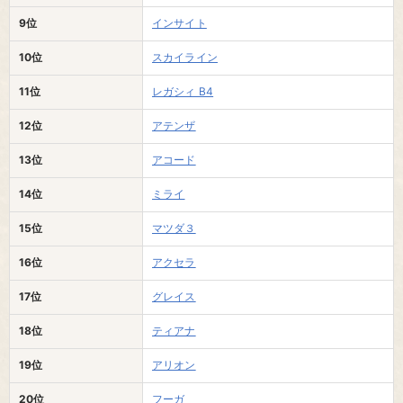
9位
インサイト
10位
スカイライン
11位
レガシィ B4
12位
アテンザ
13位
アコード
14位
ミライ
15位
マツダ３
16位
アクセラ
17位
グレイス
18位
ティアナ
19位
アリオン
20位
フーガ