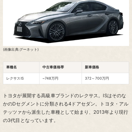
(画像出典:グーネット)
車種名
中古車価格帯
新車価格
レクサスIS
~748万円
372～700
万円
トヨタが展開する高級車ブランドのレクサス。ISはそのな
かのDセグメントに分類される4ドアセダン。トヨタ・アル
テッツァから派生した車種として始まり、2013年より現行
の3代目となっています。