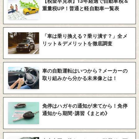
【税金早見表】13年経過で自動車税＆
重量税UP！普通と軽自動車一覧表
「車は乗り換える？乗り潰す？」全メ
リット＆デメリットを徹底調査
車の自動運転はいつから？メーカーの
取り組みから分かる未来像とは！
免停はハガキの通知が来てから！免停
通知から期間･講習《まとめ》