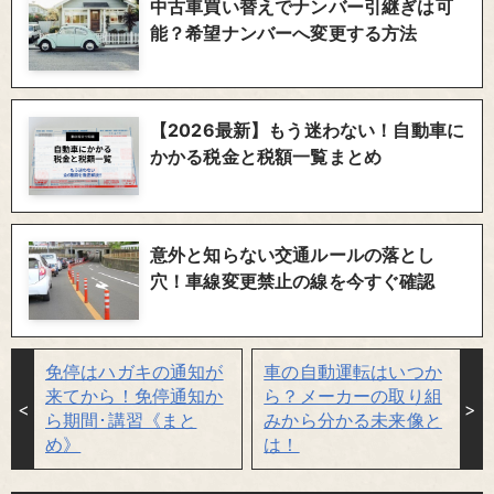
中古車買い替えでナンバー引継ぎは可
能？希望ナンバーへ変更する方法
【2026最新】もう迷わない！自動車に
かかる税金と税額一覧まとめ
意外と知らない交通ルールの落とし
穴！車線変更禁止の線を今すぐ確認
免停はハガキの通知が
車の自動運転はいつか
来てから！免停通知か
ら？メーカーの取り組
ら期間･講習《まと
みから分かる未来像と
め》
は！