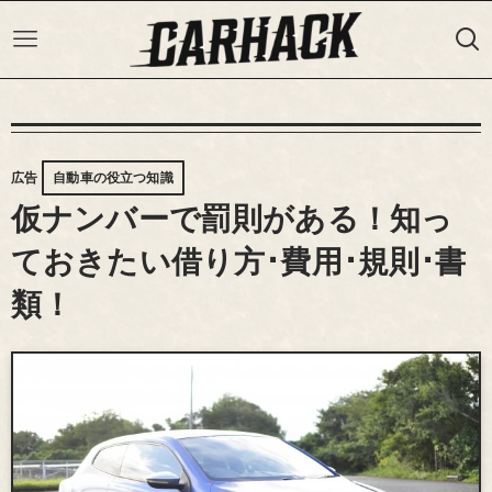
広告
自動車の役立つ知識
仮ナンバーで罰則がある！知っ
ておきたい借り方･費用･規則･書
類！