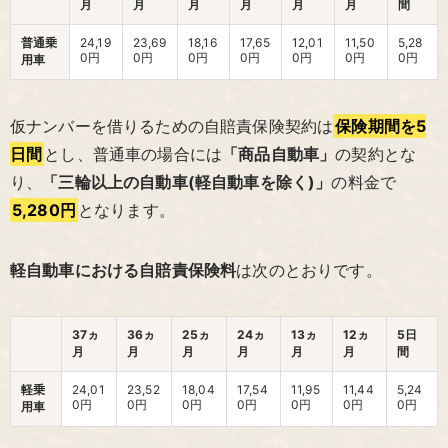
月
月
月
月
月
月
間
普通乗
24,19
23,69
18,16
17,65
12,01
11,50
5,28
0円
0円
0円
0円
0円
0円
0円
用車
仮ナンバーを借りるための自賠責保険契約は
保険期間を5
日間
とし、普通車の場合には
「商品自動車」
の契約とな
り、
「三輪以上の自動車(軽自動車を除く)」
の料金で
5,280円
となります。
軽自動車における
自賠責保険料
は次のとおりです。
37ヵ
36ヵ
25ヵ
24ヵ
13ヵ
12ヵ
5日
月
月
月
月
月
月
間
軽乗
24,01
23,52
18,04
17,54
11,95
11,44
5,24
0円
0円
0円
0円
0円
0円
0円
用車