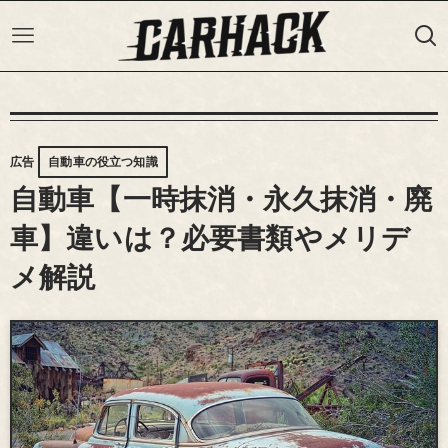
広告
自動車の役立つ知識
自動車【一時抹消・永久抹消・廃
車】違いは？必要書類やメリデ
メ解説