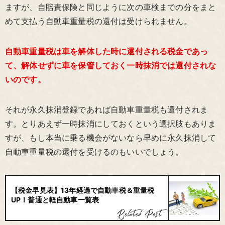
ますが、自賠責保険と同じように次の車検までの分をまと
めて支払う自動車重量税の還付は受けられません。
自動車重量税は車を解体した時に還付される税金であっ
て、解体せずに車を保管しておく一時抹消では還付されな
いのです。
それが永久抹消登録であれば自動車重量税も還付されま
す。とりあえず一時抹消にしておくという選択肢もありま
すが、もし本当に乗る機会がないなら早めに永久抹消して
自動車重量税の還付を受けるのもいいでしょう。
【税金早見表】13年経過で自動車税＆重量税
UP！普通と軽自動車一覧表