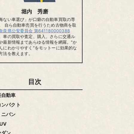
堀内 秀磨
悔ない車選び」が口癖の自動車買取の専
。 自ら自動車売買を行うため古物商を取
奈良県公安委員会 第641180000388
。車の買取や査定、購入、さらに交通ル
や最新情報まであらゆる情報を網羅。"か
んにわかりやすく"をモットーに効果的な
方法を教えます。
目次
軽自動車
コンパクト
ミニバン
UV
セダン