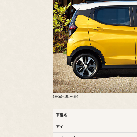
(画像出典:三菱)
車種名
アイ