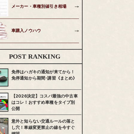
メーカー・車種別値引き相場
車購入ノウハウ
POST RANKING
免停はハガキの通知が来てから！
免停通知から期間･講習《まとめ》
【2026決定】コスパ最強の中古車
はコレ！おすすめ車種をタイプ別
公開
意外と知らない交通ルールの落と
し穴！車線変更禁止の線を今すぐ
確認