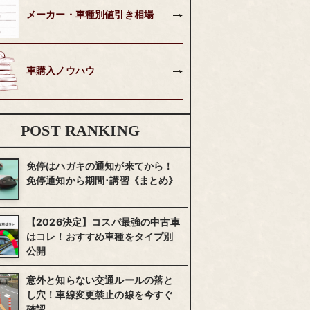
メーカー・車種別値引き相場
車購入ノウハウ
POST RANKING
免停はハガキの通知が来てから！
免停通知から期間･講習《まとめ》
【2026決定】コスパ最強の中古車
はコレ！おすすめ車種をタイプ別
公開
意外と知らない交通ルールの落と
し穴！車線変更禁止の線を今すぐ
確認