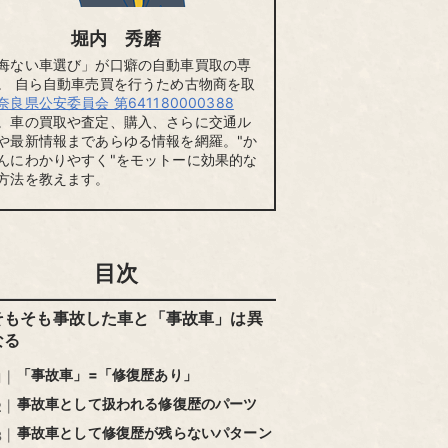
堀内 秀磨
悔ない車選び」が口癖の自動車買取の専
。 自ら自動車売買を行うため古物商を取
奈良県公安委員会 第641180000388
。車の買取や査定、購入、さらに交通ル
や最新情報まであらゆる情報を網羅。"か
んにわかりやすく"をモットーに効果的な
方法を教えます。
目次
そもそも事故した車と「事故車」は異
なる
「事故車」=「修復歴あり」
事故車として扱われる修復歴のパーツ
事故車として修復歴が残らないパターン