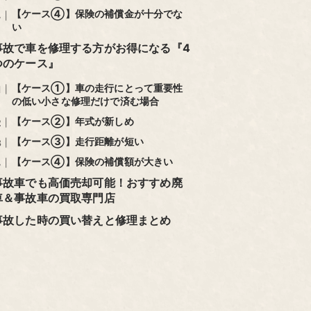
【ケース④】保険の補償金が十分でな
い
事故で車を修理する方がお得になる『4
つのケース』
【ケース①】車の走行にとって重要性
の低い小さな修理だけで済む場合
【ケース②】年式が新しめ
【ケース③】走行距離が短い
【ケース④】保険の補償額が大きい
事故車でも高価売却可能！おすすめ廃
車＆事故車の買取専門店
事故した時の買い替えと修理まとめ