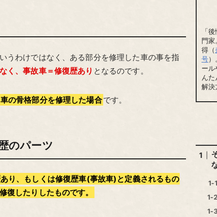
」
「後
門家
得（
いうわけではなく、ある部分を修理した車の事を指
号
）
ール
なく、事故車＝修復歴あり
となるのです。
んた
解決
車の骨格部分を修理した場合
です。
歴のパーツ
あり、もしくは修復歴車(事故車)と定義されるもの
修復したりしたものです。