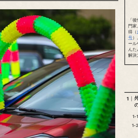
「後
門家
得（
号
）
ール
んた
解決