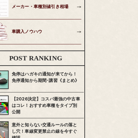
メーカー・車種別値引き相場
車購入ノウハウ
POST RANKING
免停はハガキの通知が来てから！
免停通知から期間･講習《まとめ》
【2026決定】コスパ最強の中古車
はコレ！おすすめ車種をタイプ別
公開
意外と知らない交通ルールの落と
し穴！車線変更禁止の線を今すぐ
確認