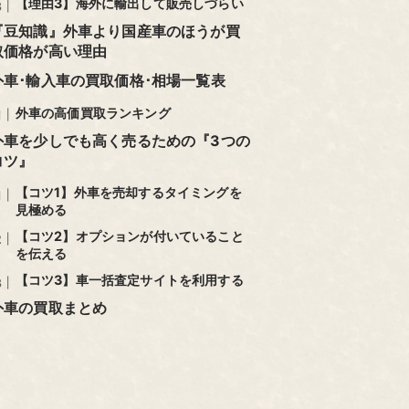
【理由3】海外に輸出して販売しづらい
『豆知識』外車より国産車のほうが買
取価格が高い理由
外車･輸入車の買取価格･相場一覧表
外車の高価買取ランキング
外車を少しでも高く売るための『3つの
コツ』
【コツ1】外車を売却するタイミングを
見極める
【コツ2】オプションが付いていること
を伝える
【コツ3】車一括査定サイトを利用する
外車の買取まとめ