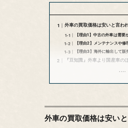
外車の買取価格は安いと言わ
【理由1】中古の外車は需要
【理由2】メンテナンスや修
【理由3】海外に輸出して販
『豆知識』外車より国産車の
外車の買取価格は安いと