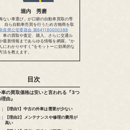
堀内 秀磨
悔ない車選び」が口癖の自動車買取の専
。 自ら自動車売買を行うため古物商を取
奈良県公安委員会 第641180000388
。車の買取や査定、購入、さらに交通ル
や最新情報まであらゆる情報を網羅。"か
んにわかりやすく"をモットーに効果的な
方法を教えます。
目次
外車の買取価格は安いと言われる『3つ
の理由』
【理由1】中古の外車は需要が少ない
【理由2】メンテナンスや修理の費用が
高い