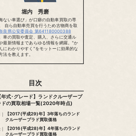
堀内 秀磨
悔ない車選び」が口癖の自動車買取の専
。 自ら自動車売買を行うため古物商を取
奈良県公安委員会 第641180000388
。車の買取や査定、購入、さらに交通ル
や最新情報まであらゆる情報を網羅。"か
んにわかりやすく"をモットーに効果的な
方法を教えます。
目次
【年式･グレード】ランドクルーザープ
ラドの買取相場一覧(2020年時点)
【2017(平成29)年】3年落ちのランド
クルーザープラド買取価格
【2016(平成28)年】4年落ちのランド
クルーザープラド買取価格