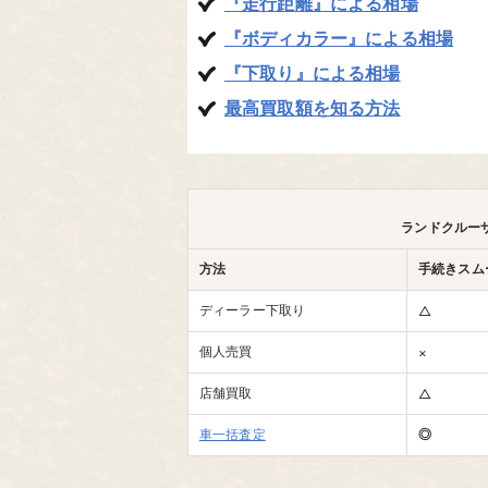
『走行距離』による相場
『ボディカラー』による相場
『下取り』による相場
最高買取額を知る方法
ランドクルー
方法
手続きスム
ディーラー下取り
△
個人売買
×
店舗買取
△
車一括査定
◎