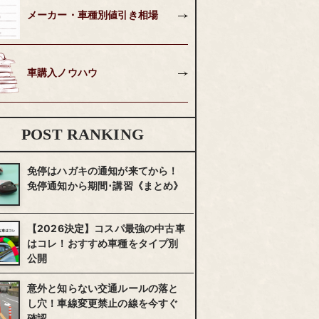
メーカー・車種別値引き相場
車購入ノウハウ
POST RANKING
免停はハガキの通知が来てから！
免停通知から期間･講習《まとめ》
【2026決定】コスパ最強の中古車
はコレ！おすすめ車種をタイプ別
公開
意外と知らない交通ルールの落と
し穴！車線変更禁止の線を今すぐ
確認