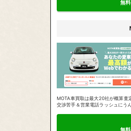
無料
MOTA車買取は最大20社が概算
交渉苦手＆営業電話ラッシュにう
無料