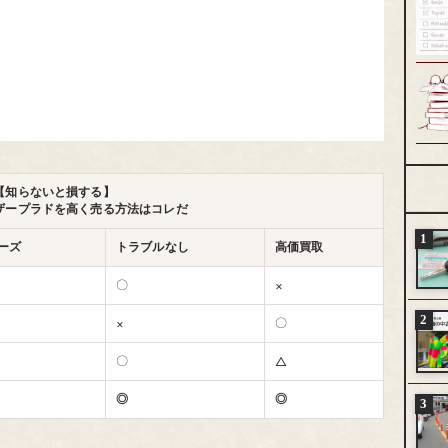
【知らないと損する】
ザープラドを高く売る方法はコレだ
ーズ
トラブルなし
高価買取
〇
×
〇
×
〇
△
◎
◎