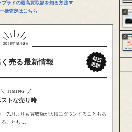
ープラドの最高買取額を知る方法▼
一括査定はこちら
8
6
2026年
月
日
高く売る最新情報
TIMING
ベストな売り時
要。先月よりも買取額が大幅にダウンすることもあ
することも…。