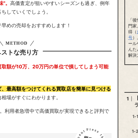
味"。
高価査定が狙いやすいシーズンも過ぎ、例年
落ちしていくでしょう。
「後
で早めの売却をおすすめします！
門家
得（
号
）
ール
METHOD
んた
ベストな売り方
解決
取額が10万、20万円の単位で損してしまう可能
ば、最高額をつけてくれる買取店を簡単に見つける
均相場がすぐにわかります。
ト。利用者急増中で高価買取が実現できると評判で