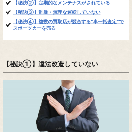
【秘訣②】定期的なメンテナスがされている
【秘訣③】乱暴・無理な運転していない
【秘訣④】複数の買取店が競合する”車一括査定”で
スポーツカーを売る
【秘訣①】違法改造していない