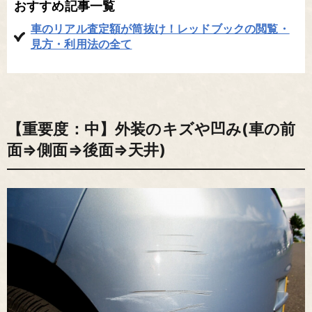
おすすめ記事一覧
車のリアル査定額が筒抜け！レッドブックの閲覧・
見方・利用法の全て
【重要度：中】外装のキズや凹み(車の前
面⇒側面⇒後面⇒天井)