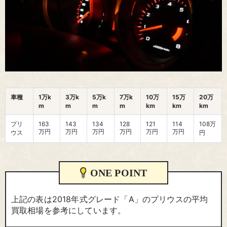
車種
1万k
3万k
5万k
7万k
10万
15万
20万
m
m
m
m
km
km
km
プリ
163
143
134
128
121
114
108万
万円
万円
万円
万円
万円
万円
ウス
円
ONE POINT
上記の表は2018年式グレード「A」のプリウスの平均
買取相場を参考にしています。