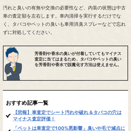
汚れと臭いの有無や交換の必要性など、内装の状態は中古
車の査定額を左右します。車内清掃を実行するだけでな
く、タバコやペットの臭いも車用消臭スプレーなどで忘れ
ずに対処してください。
芳香剤や香水の臭いが付着していてもマイナス
査定に当てはまるため、タバコやペットの臭い
を芳香剤や香水で誤魔化す方法は使えません。
おすすめ記事一覧
【悲報】車査定でシート汚れや破れ＆タバコの穴は
マイナス査定評価！
「ペットは車査定で100%悪影響」臭いや毛で減点に