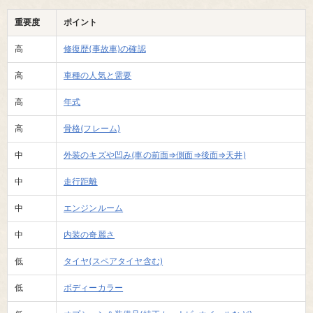
重要度
ポイント
高
修復歴(事故車)の確認
高
車種の人気と需要
高
年式
高
骨格(フレーム)
中
外装のキズや凹み(車の前面⇒側面⇒後面⇒天井)
中
走行距離
中
エンジンルーム
中
内装の奇麗さ
低
タイヤ(スペアタイヤ含む)
低
ボディーカラー