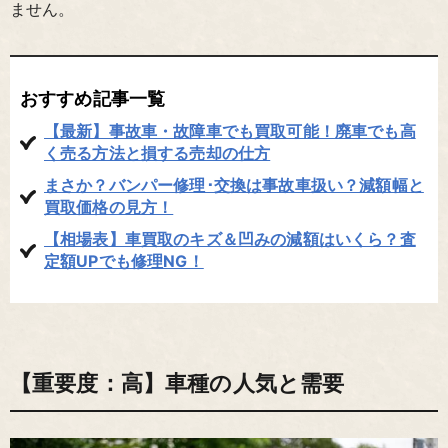
ません。
おすすめ記事一覧
【最新】事故車・故障車でも買取可能！廃車でも高
く売る方法と損する売却の仕方
まさか？バンパー修理･交換は事故車扱い？減額幅と
買取価格の見方！
【相場表】車買取のキズ＆凹みの減額はいくら？査
定額UPでも修理NG！
【重要度：高】車種の人気と需要