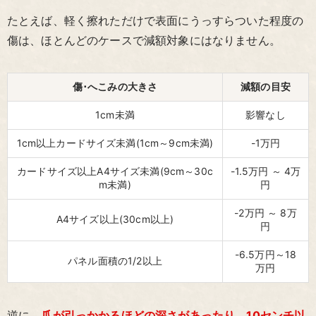
たとえば、軽く擦れただけで表面にうっすらついた程度の
傷は、ほとんどのケースで減額対象にはなりません。
傷･へこみの大きさ
減額の目安
1cm未満
影響なし
1cm以上カードサイズ未満(1cm～9cm未満)
-1万円
カードサイズ以上A4サイズ未満(9cm～30c
-1.5万円 ～ 4万
m未満)
円
-2万円 ～ 8万
A4サイズ以上(30cm以上)
円
-6.5万円～18
パネル面積の1/2以上
万円
逆に、
爪が引っかかるほどの深さがあったり、10センチ以