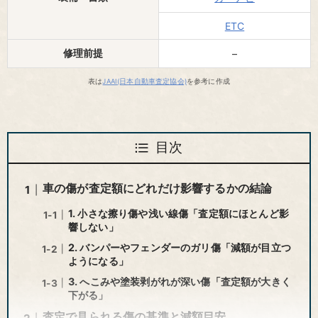
ETC
修理前提
–
表は
JAAI(日本自動車査定協会)
を参考に作成
目次
車の傷が査定額にどれだけ影響するかの結論
1. 小さな擦り傷や浅い線傷「査定額にほとんど影
響しない」
2. バンパーやフェンダーのガリ傷「減額が目立つ
ようになる」
3. へこみや塗装剥がれが深い傷「査定額が大きく
下がる」
査定で見られる傷の基準と減額目安