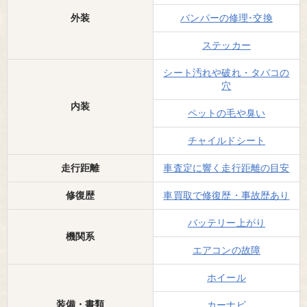
外装
バンパーの修理･交換
ステッカー
シート汚れや破れ・タバコの
穴
内装
ペットの毛や臭い
チャイルドシート
走行距離
車査定に響く走行距離の目安
修復歴
車買取で修復歴・事故歴あり
バッテリー上がり
機関系
エアコンの故障
ホイール
装備・書類
カーナビ