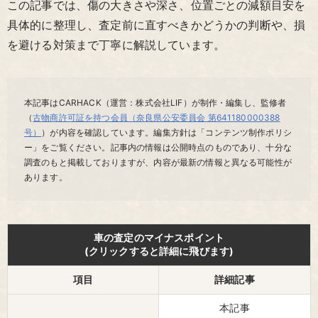
この記事では、傷の大きさや深さ、位置ごとの減額目安を
具体的に整理し、査定前に直すべきかどうかの判断や、損
を避ける対策まで丁寧に解説しています。
本記事はCARHACK（運営：株式会社LIF）が制作・編集し、監修者
（
古物商許可証を持つ会員（奈良県公安委員会 第641180000388
号）
）が内容を確認しています。編集方針は「コンテンツ制作ポリシ
ー」をご覧ください。
記事内の情報は公開時点のものであり、十分な
調査のもと掲載しておりますが、内容が最新の情報と異なる可能性が
あります。
車の査定のマイナスポイント
(クリックすると詳細に飛びます)
項目
詳細記事
本記事