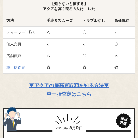
【知らないと損する】
アクアを高く売る方法はコレだ
方法
手続きスムーズ
トラブルなし
高価買取
ディーラー下取り
〇
△
×
個人売買
〇
×
×
店舗買取
〇
△
△
車一括査定
◎
◎
◎
▼アクアの最高買取額を知る方法▼
車一括査定はこちら
8
9
2026年
月
日