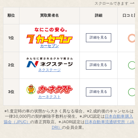
スクロールできます
順位
買取業者名
詳細
口コミ評
1位
詳細を見る
カーセブン
2位
詳細を見る
ネクステージ
3位
詳細を見る
カーネクスト
※1.査定時の車の状態から大きく異なる場合。※2.成約後のキャンセルは
一律30,000円の契約解除手数料が発生。※JPUC認定は
日本自動車購入
協会（JPUC）
の適正買取店。※JADRI認定は
日本自動車流通研究所（JA
DRI）
の会員企業。