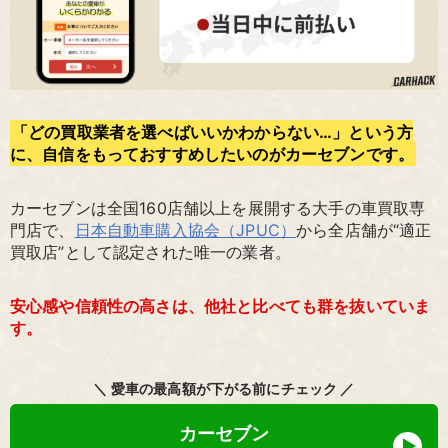
「どの買取業者を選べばいいかわからない…」という方
に、自信をもっておすすめしたいのがカーセブンです。
カーセブンは全国160店舗以上を展開する大手の車買取専
門店で、
日本自動車購入協会（JPUC）
から全店舗が“適正
買取店”として認定された唯一の業者。
安心感や信頼性の高さは、他社と比べても群を抜いていま
す。
＼ 愛車の最高額が下がる前にチェック ／
カーセブン