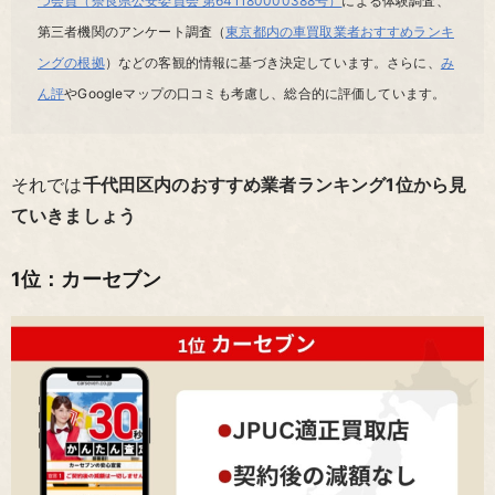
つ会員（奈良県公安委員会 第641180000388号）
による体験調査、
第三者機関のアンケート調査（
東京都内の車買取業者おすすめランキ
ングの根拠
）などの客観的情報に基づき決定しています。さらに、
み
ん評
やGoogleマップの口コミも考慮し、総合的に評価しています。
それでは
千代田区内のおすすめ業者ランキング1位から見
ていきましょう
1位：カーセブン