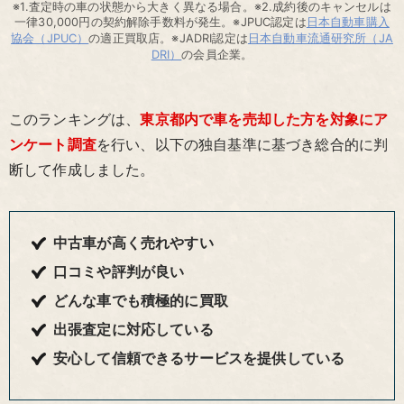
※1.査定時の車の状態から大きく異なる場合。※2.成約後のキャンセルは
一律30,000円の契約解除手数料が発生。※JPUC認定は
日本自動車購入
協会（JPUC）
の適正買取店。※JADRI認定は
日本自動車流通研究所（JA
DRI）
の会員企業。
このランキングは、
東京都内で車を売却した方を対象にア
ンケート調査
を行い、以下の独自基準に基づき総合的に判
断して作成しました。
中古車が高く売れやすい
口コミや評判が良い
どんな車でも積極的に買取
出張査定に対応している
安心して信頼できるサービスを提供している