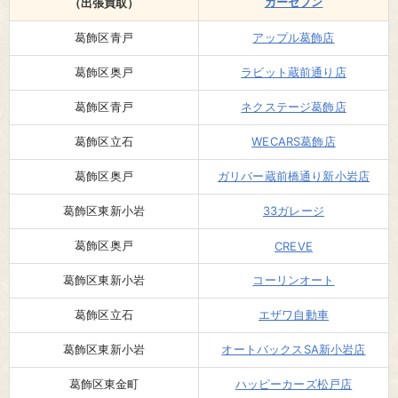
カーセブン
（出張買取）
葛飾区青戸
アップル葛飾店
葛飾区奥戸
ラビット蔵前通り店
葛飾区青戸
ネクステージ葛飾店
葛飾区立石
WECARS葛飾店
葛飾区奥戸
ガリバー蔵前橋通り新小岩店
葛飾区東新小岩
33ガレージ
葛飾区奥戸
CREVE
葛飾区東新小岩
コーリンオート
葛飾区立石
エザワ自動車
葛飾区東新小岩
オートバックスSA新小岩店
葛飾区東金町
ハッピーカーズ松戸店