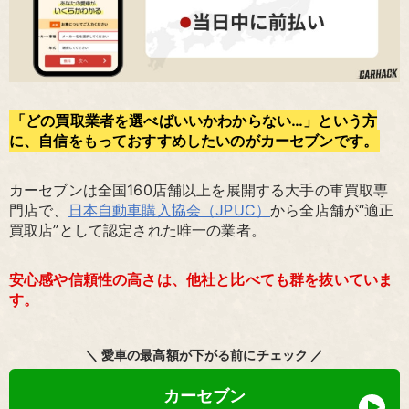
「どの買取業者を選べばいいかわからない…」という方
に、自信をもっておすすめしたいのがカーセブンです。
カーセブンは全国160店舗以上を展開する大手の車買取専
門店で、
日本自動車購入協会（JPUC）
から全店舗が“適正
買取店”として認定された唯一の業者。
安心感や信頼性の高さは、他社と比べても群を抜いていま
す。
＼ 愛車の最高額が下がる前にチェック ／
カーセブン