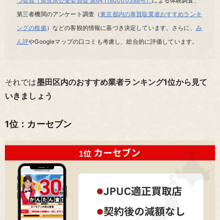
つ会員（奈良県公安委員会 第641180000388号）
による体験調査、
第三者機関のアンケート調査（
東京都内の車買取業者おすすめランキ
ングの根拠
）などの客観的情報に基づき決定しています。さらに、
み
ん評
やGoogleマップの口コミも考慮し、総合的に評価しています。
それでは
墨田区内のおすすめ業者ランキング1位から見て
いきましょう
1位：カーセブン