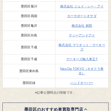
墨田区菊川
株式会社 ジェイ・シー・アイ
墨田区両国
カーサポートオサダ
墨田区亀沢
株式会社 創院
墨田区向島
ティーアンドアイ
株式会社 マリオット・マーキー
墨田区千歳
ズ
墨田区千歳
マーキーズ輸入車王T
NeoCla TOKYO（ネオクラ東
墨田区東向島
京）
墨田区緑
ハンドオーバー
※記事公開時点の情報です。
墨田区のおすすめ車買取専門店