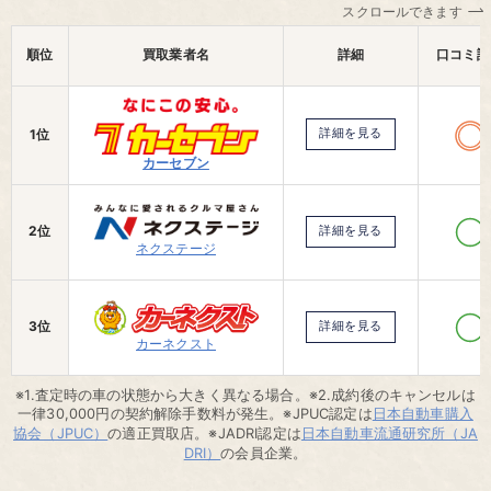
スクロールできます
順位
買取業者名
詳細
口コミ評
1位
詳細を見る
カーセブン
2位
詳細を見る
ネクステージ
3位
詳細を見る
カーネクスト
※1.査定時の車の状態から大きく異なる場合。※2.成約後のキャンセルは
一律30,000円の契約解除手数料が発生。※JPUC認定は
日本自動車購入
協会（JPUC）
の適正買取店。※JADRI認定は
日本自動車流通研究所（JA
DRI）
の会員企業。