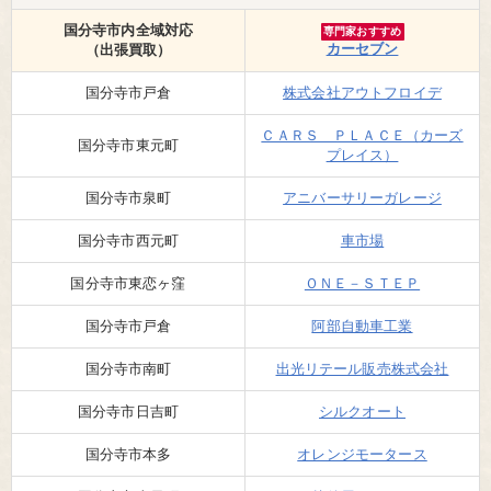
国分寺市内全域対応
専門家おすすめ
カーセブン
（出張買取）
国分寺市戸倉
株式会社アウトフロイデ
ＣＡＲＳ ＰＬＡＣＥ（カーズ
国分寺市東元町
プレイス）
国分寺市泉町
アニバーサリーガレージ
国分寺市西元町
車市場
国分寺市東恋ヶ窪
ＯＮＥ－ＳＴＥＰ
国分寺市戸倉
阿部自動車工業
国分寺市南町
出光リテール販売株式会社
国分寺市日吉町
シルクオート
国分寺市本多
オレンジモータース