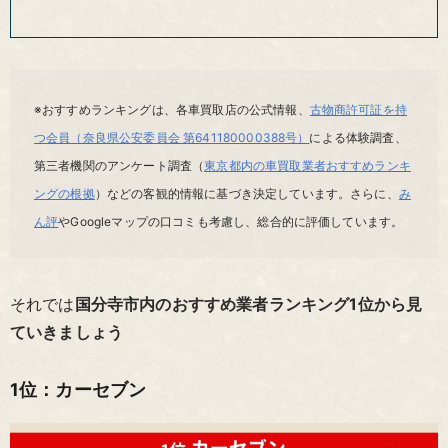
※おすすめランキングは、各車買取店の公式情報、
古物商許可証を持
つ会員（奈良県公安委員会 第641180000388号）
による体験調査、
第三者機関のアンケート調査（
東京都内の車買取業者おすすめランキ
ングの根拠
）などの客観的情報に基づき決定しています。さらに、
み
ん評
やGoogleマップの口コミも考慮し、総合的に評価しています。
それでは
国分寺市内のおすすめ業者ランキング1位から見
ていきましょう
1位：カーセブン