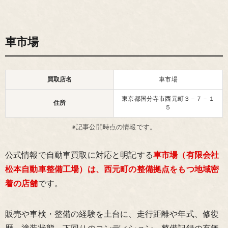
車市場
買取店名
車市場
東京都国分寺市西元町３－７－１
住所
５
※記事公開時点の情報です。
公式情報で自動車買取に対応と明記する
車市場（有限会社
松本自動車整備工場）は、西元町の整備拠点をもつ地域密
着の店舗
です。
販売や車検・整備の経験を土台に、走行距離や年式、修復
歴、塗装状態、下回りのコンディション、整備記録の有無