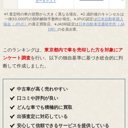
カーネクスト
※1.査定時の車の状態から大きく異なる場合。※2.成約後のキャンセルは
一律30,000円の契約解除手数料が発生。※JPUC認定は
日本自動車購入
協会（JPUC）
の適正買取店。※JADRI認定は
日本自動車流通研究所（JA
DRI）
の会員企業。
このランキングは、
東京都内で車を売却した方を対象にア
ンケート調査
を行い、以下の独自基準に基づき総合的に判
断して作成しました。
中古車が高く売れやすい
口コミや評判が良い
どんな車でも積極的に買取
出張査定に対応している
安心して信頼できるサービスを提供している