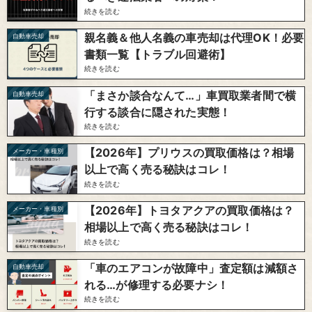
続きを読む
親名義＆他人名義の車売却は代理OK！必要
自動車売却
書類一覧【トラブル回避術】
続きを読む
「まさか談合なんて…」車買取業者間で横
自動車売却
行する談合に隠された実態！
続きを読む
【2026年】プリウスの買取価格は？相場
メーカー・車種別
以上で高く売る秘訣はコレ！
続きを読む
【2026年】トヨタアクアの買取価格は？
メーカー・車種別
相場以上で高く売る秘訣はコレ！
続きを読む
「車のエアコンが故障中」査定額は減額さ
自動車売却
れる…が修理する必要ナシ！
続きを読む