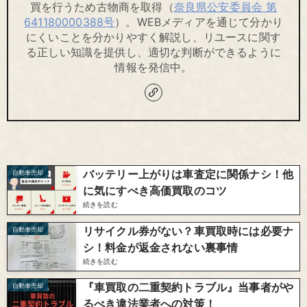
買を行うため古物商を取得（
奈良県公安委員会 第
641180000388号
）。WEBメディアを通じて分かり
にくいことを分かりやすく解説し、リユースに関す
る正しい知識を提供し、適切な判断ができるように
情報を発信中。
バッテリー上がりは車査定に関係ナシ！他
自動車売却
に気にすべき高価買取のコツ
続きを読む
リサイクル券がない？車買取時には必要ナ
自動車売却
シ！料金が返金されない裏事情
続きを読む
『車買取の二重契約トラブル』当事者がや
自動車売却
るべき違法業者への対策！