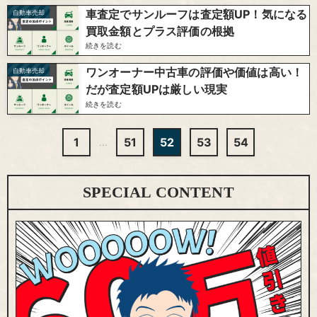
車査定でサンルーフは査定額UP！気になる
自動車売却
買取金額とプラス評価の根拠
続きを読む
ワンオーナー中古車の評価や価値は高い！
自動車売却
だが査定額UPは厳しい現実
続きを読む
1
51
52
53
54
...
SPECIAL CONTENT