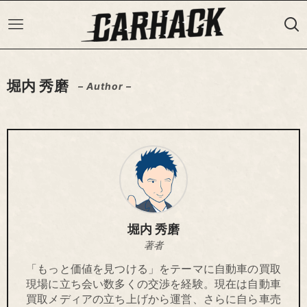
堀内 秀磨
– Author –
堀内 秀磨
著者
「もっと価値を見つける」をテーマに自動車の買取
現場に立ち会い数多くの交渉を経験。現在は自動車
買取メディアの立ち上げから運営、さらに自ら車売