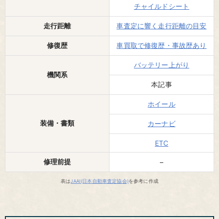
チャイルドシート
走行距離
車査定に響く走行距離の目安
修復歴
車買取で修復歴・事故歴あり
バッテリー上がり
機関系
本記事
ホイール
装備・書類
カーナビ
ETC
修理前提
–
表は
JAAI(日本自動車査定協会)
を参考に作成