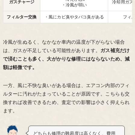
ガスチャージ
冷却用ガス
・冷風が弱い
フィルター交換
・風にカビ臭やタバコ臭がある
フィ
冷風が生ぬるく、なかなか車内の温度が下がらない場合
は、ガスが不足している可能性があります。
ガス補充だけ
で済むことも多く、大がかりな修理にはならないため、減
額は軽微です。
一方、風に不快な臭いがある場合は、エアコン内部のフィ
ルターに汚れがたまっていることが原因です。こちらも交
換すれば改善できるため、査定での影響は小さく抑えられ
ます。
どちらも修理の難易度は高くなく、費用