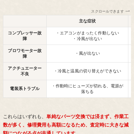
スクロールできます
主な症状
コンプレッサー故
・エアコンがまったく作動しない
障
・冷風が出ない
ブロワモーター故
・風が出ない
障
アクチュエーター
・冷風と温風の切り替えができない
不良
・作動時にヒューズが切れる、電源が
電装系トラブル
落ちる
これらはいずれも、
単純なパーツ交換では済まず、作業工
数が多く、修理費用も高額になるため、査定時に大きな減
額につながる点が共通しています。