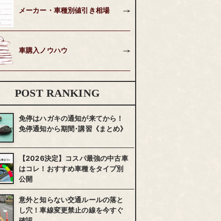
メーカー・車種別値引き相場
車購入ノウハウ
POST RANKING
免停はハガキの通知が来てから！
免停通知から期間･講習《まとめ》
【2026決定】コスパ最強の中古車
はコレ！おすすめ車種をタイプ別
公開
意外と知らない交通ルールの落と
し穴！車線変更禁止の線を今すぐ
確認