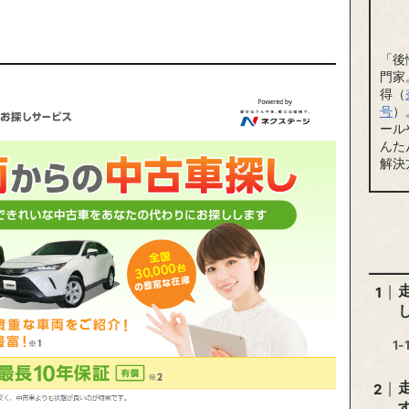
「後
門家
得（
号
）
ール
んた
解決