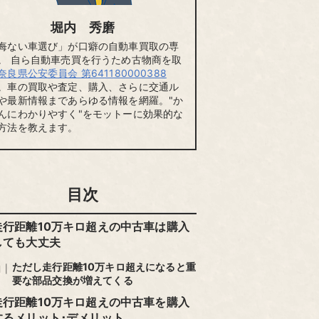
堀内 秀磨
悔ない車選び」が口癖の自動車買取の専
。 自ら自動車売買を行うため古物商を取
奈良県公安委員会 第641180000388
。車の買取や査定、購入、さらに交通ル
や最新情報まであらゆる情報を網羅。"か
んにわかりやすく"をモットーに効果的な
方法を教えます。
目次
走行距離10万キロ超えの中古車は購入
しても大丈夫
ただし走行距離10万キロ超えになると重
要な部品交換が増えてくる
走行距離10万キロ超えの中古車を購入
するメリット･デメリット