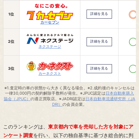
1位
詳細を見る
カーセブン
2位
詳細を見る
ネクステージ
3位
詳細を見る
カーネクスト
※1.査定時の車の状態から大きく異なる場合。※2.成約後のキャンセルは
一律30,000円の契約解除手数料が発生。※JPUC認定は
日本自動車購入
協会（JPUC）
の適正買取店。※JADRI認定は
日本自動車流通研究所（JA
DRI）
の会員企業。
このランキングは、
東京都内で車を売却した方を対象にア
ンケート調査
を行い、以下の独自基準に基づき総合的に判