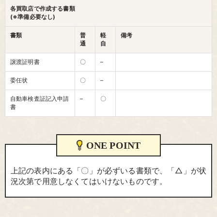
各買取店で作成する書類
(※準備必要なし)
書類
普
軽
備考
通
自
譲渡証明書
〇
–
委任状
〇
–
自動車検査証記入申請
–
〇
書
ONE POINT
上記の表内にある「〇」が必ずいる書類で、「△」が状
況次第で用意しなくてはいけないものです。