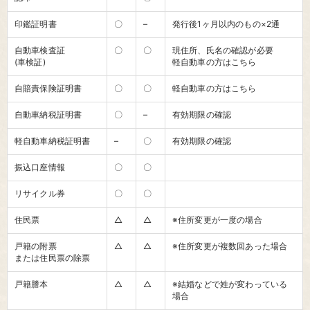
印鑑証明書
〇
–
発行後1ヶ月以内のもの×2通
自動車検査証
〇
〇
現住所、氏名の確認が必要
(車検証)
軽自動車の方はこちら
自賠責保険証明書
〇
〇
軽自動車の方はこちら
自動車納税証明書
〇
–
有効期限の確認
軽自動車納税証明書
–
〇
有効期限の確認
振込口座情報
〇
〇
リサイクル券
〇
〇
住民票
△
△
※住所変更が一度の場合
戸籍の附票
△
△
※住所変更が複数回あった場合
または住民票の除票
戸籍謄本
△
△
※結婚などで姓が変わっている
場合