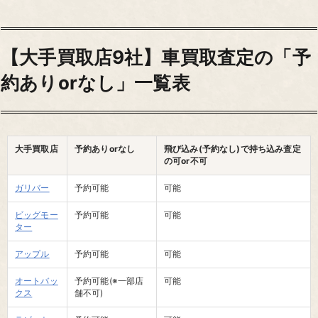
【大手買取店9社】車買取査定の「予
約ありorなし」一覧表
大手買取店
予約ありorなし
飛び込み(予約なし)で持ち込み査定
の可or不可
ガリバー
予約可能
可能
ビッグモー
予約可能
可能
ター
アップル
予約可能
可能
オートバッ
予約可能(※一部店
可能
クス
舗不可)