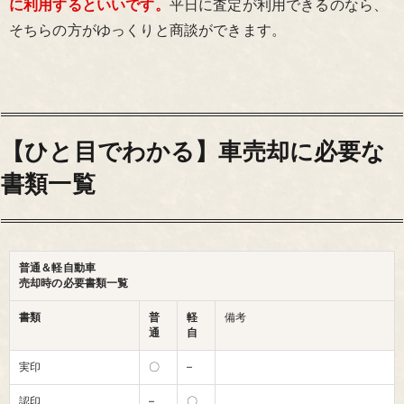
に利用するといいです。
平日に査定が利用できるのなら、
そちらの方がゆっくりと商談ができます。
【ひと目でわかる】車売却に必要な
書類一覧
普通＆軽自動車
売却時の必要書類一覧
書類
普
軽
備考
通
自
実印
〇
–
認印
–
〇